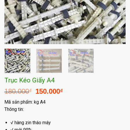
Trục Kéo Giấy A4
180.000
150.000
₫
₫
Mã sản phẩm: kg A4
Thông tin:
√ hàng zin tháo máy
√ mới 99%