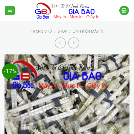
Skip
to
content
TRANG CHỦ
SHOP
LINH KIỆN MÁY IN
/
/
-17%