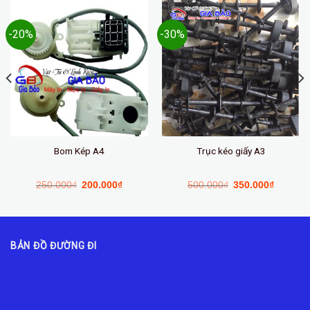
-20%
-30%
Bom Kép A4
Trục kéo giấy A3
250.000
₫
200.000
₫
500.000
₫
350.000
₫
BẢN ĐỒ ĐƯỜNG ĐI