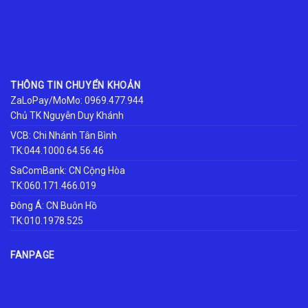
THÔNG TIN CHUYỂN KHOẢN
ZaLoPay/MoMo: 0969.477.944
Chủ TK Nguyễn Duy Khánh
VCB: Chi Nhánh Tân Bình
TK:044.1000.64.56.46
SaComBank: CN Cộng Hòa
TK:060.171.466.019
Đông Á: CN Buôn Hồ
TK:010.1978.525
FANPAGE