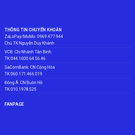
THÔNG TIN CHUYỂN KHOẢN
ZaLoPay/MoMo: 0969.477.944
Chủ TK Nguyễn Duy Khánh
VCB: Chi Nhánh Tân Bình
TK:044.1000.64.56.46
SaComBank: CN Cộng Hòa
TK:060.171.466.019
Đông Á: CN Buôn Hồ
TK:010.1978.525
FANPAGE