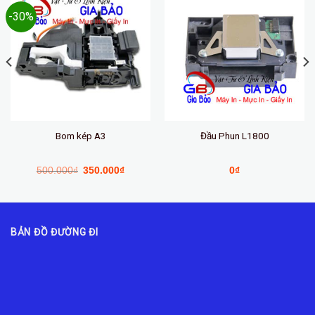
-30%
Bom kép A3
Đầu Phun L1800
500.000
₫
350.000
₫
0
₫
BẢN ĐỒ ĐƯỜNG ĐI