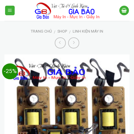
Skip
to
content
TRANG CHỦ
SHOP
LINH KIỆN MÁY IN
/
/
-25%