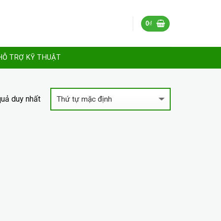
0
₫
HỖ TRỢ KỸ THUẬT
 quả duy nhất