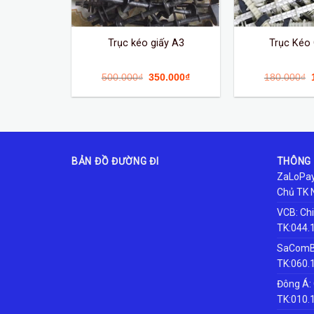
Trục kéo giấy A3
Trục Kéo 
500.000
₫
350.000
₫
180.000
₫
BẢN ĐỒ ĐƯỜNG ĐI
THÔNG 
ZaLoPay
Chủ TK 
VCB: Ch
TK:044.
SaComBa
TK:060.
Đông Á:
TK:010.