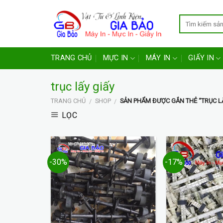
Skip
to
content
TRANG CHỦ
MỰC IN
MÁY IN
GIẤY IN
trục lấy giấy
TRANG CHỦ
SHOP
SẢN PHẨM ĐƯỢC GẮN THẺ “TRỤC LẤ
/
/
LỌC
-30%
-17%