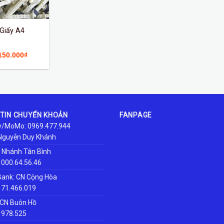
Giấy A4
150.000
₫
TIN CHUYỂN KHOẢN
FANPAGE
/MoMo: 0969.477.944
Nguyễn Duy Khánh
i Nhánh Tân Bình
1000.64.56.46
nk: CN Cộng Hòa
171.466.019
 CN Buôn Hồ
1978.525