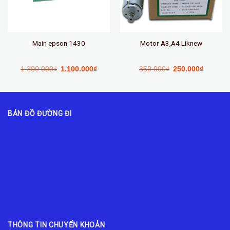
Main epson 1430
Motor A3,A4 Liknew
1.300.000
₫
1.100.000
₫
350.000
₫
250.000
₫
BẢN ĐỒ ĐƯỜNG ĐI
THÔNG TIN CHUYỂN KHOẢN