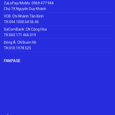
ZaLoPay/MoMo: 0969.477.944
Chủ TK Nguyễn Duy Khánh
VCB: Chi Nhánh Tân Bình
TK:044.1000.64.56.46
SaComBank: CN Cộng Hòa
TK:060.171.466.019
Đông Á: CN Buôn Hồ
TK:010.1978.525
FANPAGE