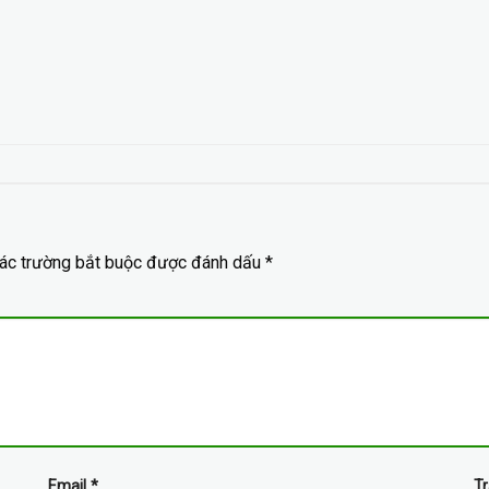
ác trường bắt buộc được đánh dấu
*
Email
*
T