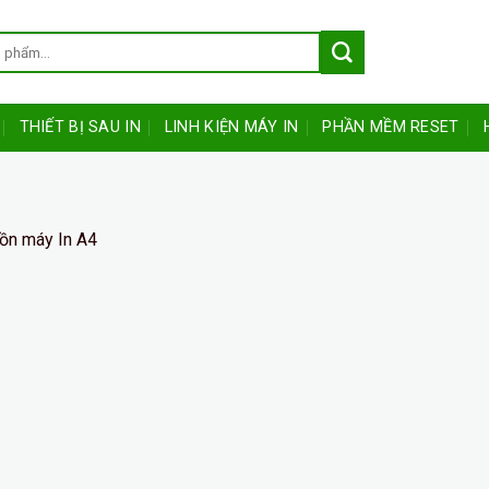
THIẾT BỊ SAU IN
LINH KIỆN MÁY IN
PHẦN MỀM RESET
ồn máy In A4