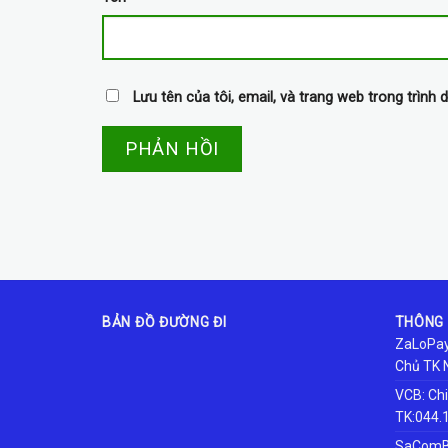
Lưu tên của tôi, email, và trang web trong trình d
BẢN ĐỒ ĐƯỜNG ĐI
THÔNG 
ZaLoPay
Chủ TK 
VCB: Ch
TK:044.
SaComBa