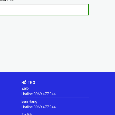
HỖ TRỢ
Zalo
Hotline:0969.477.944
Bán Hàng
Hotline:0969.477.944
Tư Vấn