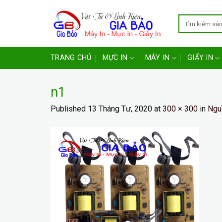
Skip
to
content
TRANG CHỦ
MỰC IN
MÁY IN
GIẤY IN
n1
Published
13 Tháng Tư, 2020
at
300 × 300
in
Ngu