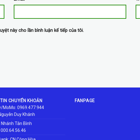
uyệt này cho lần bình luận kế tiếp của tôi.
TIN CHUYỂN KHOẢN
FANPAGE
/MoMo: 0969.477.944
Nguyễn Duy Khánh
i Nhánh Tân Bình
1000.64.56.46
nk: CN Cộng Hòa