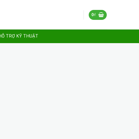
0
₫
HỖ TRỢ KỸ THUẬT