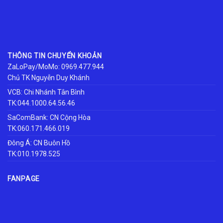
THÔNG TIN CHUYỂN KHOẢN
ZaLoPay/MoMo: 0969.477.944
Chủ TK Nguyễn Duy Khánh
VCB: Chi Nhánh Tân Bình
TK:044.1000.64.56.46
SaComBank: CN Cộng Hòa
TK:060.171.466.019
Đông Á: CN Buôn Hồ
TK:010.1978.525
FANPAGE