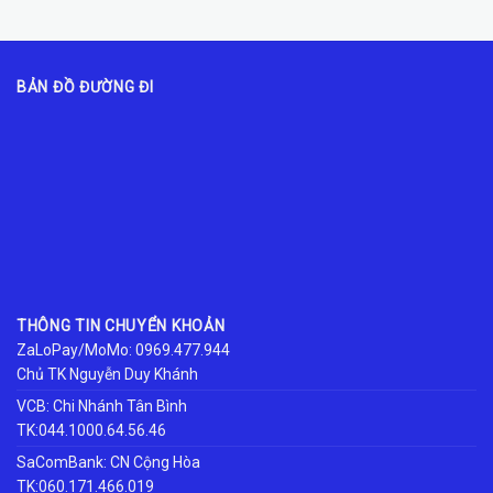
BẢN ĐỒ ĐƯỜNG ĐI
THÔNG TIN CHUYỂN KHOẢN
ZaLoPay/MoMo: 0969.477.944
Chủ TK Nguyễn Duy Khánh
VCB: Chi Nhánh Tân Bình
TK:044.1000.64.56.46
SaComBank: CN Cộng Hòa
TK:060.171.466.019