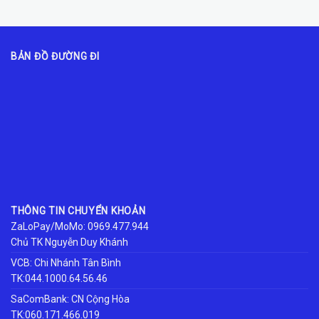
BẢN ĐỒ ĐƯỜNG ĐI
THÔNG TIN CHUYỂN KHOẢN
ZaLoPay/MoMo: 0969.477.944
Chủ TK Nguyễn Duy Khánh
VCB: Chi Nhánh Tân Bình
TK:044.1000.64.56.46
SaComBank: CN Cộng Hòa
TK:060.171.466.019