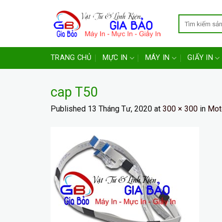
Skip
to
content
TRANG CHỦ
MỰC IN
MÁY IN
GIẤY IN
cap T50
Published
13 Tháng Tư, 2020
at
300 × 300
in
Mot