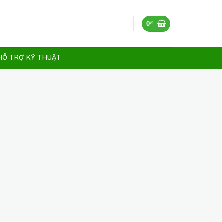
0
₫
HỖ TRỢ KỸ THUẬT