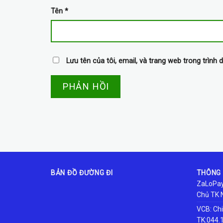
Tên
*
Lưu tên của tôi, email, và trang web trong trình d
BẢN ĐỒ ĐƯỜNG ĐI
THÔNG 
ZaLoPay
Chủ TK 
VCB: Ch
TK:044.