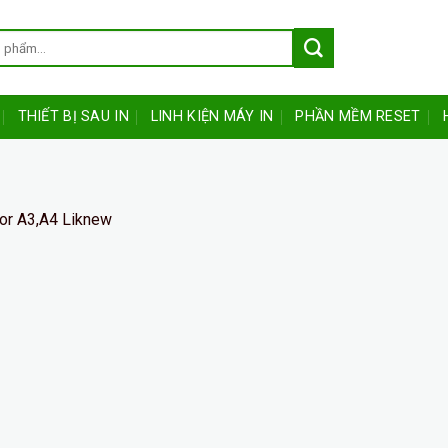
THIẾT BỊ SAU IN
LINH KIỆN MÁY IN
PHẦN MỀM RESET
or A3,A4 Liknew