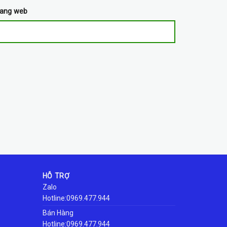
rang web
HỖ TRỢ
Zalo
Hotline:0969.477.944
Bán Hàng
Hotline:0969.477.944