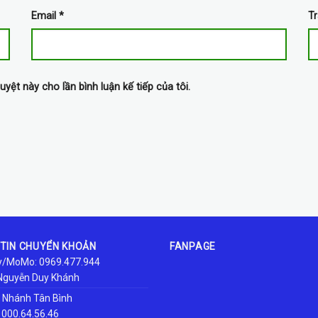
Email
*
T
uyệt này cho lần bình luận kế tiếp của tôi.
TIN CHUYỂN KHOẢN
FANPAGE
/MoMo: 0969.477.944
Nguyễn Duy Khánh
i Nhánh Tân Bình
1000.64.56.46