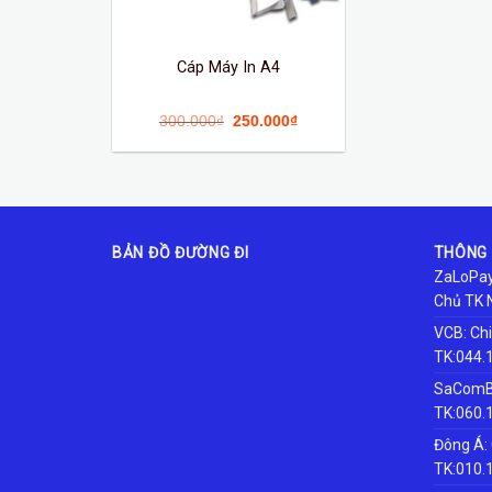
Cáp Máy In A4
300.000
₫
250.000
₫
BẢN ĐỒ ĐƯỜNG ĐI
THÔNG 
ZaLoPay
Chủ TK 
VCB: Ch
TK:044.
SaComBa
TK:060.
Đông Á:
TK:010.