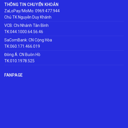
THÔNG TIN CHUYỂN KHOẢN
ZaLoPay/MoMo: 0969.477.944
Chủ TK Nguyễn Duy Khánh
VCB: Chi Nhánh Tân Bình
TK:044.1000.64.56.46
SaComBank: CN Cộng Hòa
TK:060.171.466.019
Đông Á: CN Buôn Hồ
TK:010.1978.525
FANPAGE