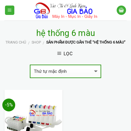
Skip
to
content
hệ thống 6 màu
TRANG CHỦ
SHOP
SẢN PHẨM ĐƯỢC GẮN THẺ “HỆ THỐNG 6 MÀU”
/
/
LỌC
-5%