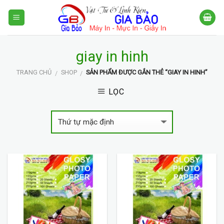
Skip
to
content
giay in hinh
TRANG CHỦ
SHOP
SẢN PHẨM ĐƯỢC GẮN THẺ “GIAY IN HINH”
/
/
LỌC