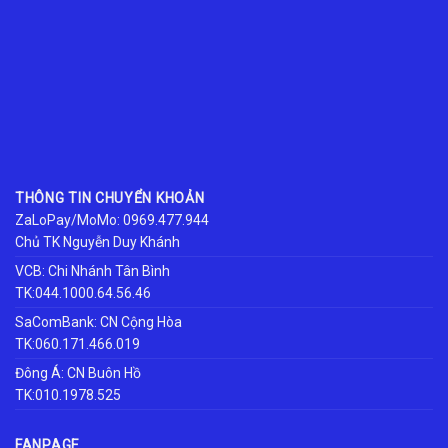
THÔNG TIN CHUYỂN KHOẢN
ZaLoPay/MoMo: 0969.477.944
Chủ TK Nguyễn Duy Khánh
VCB: Chi Nhánh Tân Bình
TK:044.1000.64.56.46
SaComBank: CN Cộng Hòa
TK:060.171.466.019
Đông Á: CN Buôn Hồ
TK:010.1978.525
FANPAGE