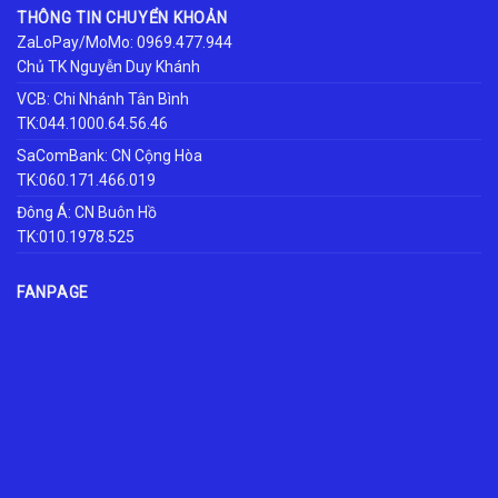
THÔNG TIN CHUYỂN KHOẢN
ZaLoPay/MoMo: 0969.477.944
Chủ TK Nguyễn Duy Khánh
VCB: Chi Nhánh Tân Bình
TK:044.1000.64.56.46
SaComBank: CN Cộng Hòa
TK:060.171.466.019
Đông Á: CN Buôn Hồ
TK:010.1978.525
FANPAGE