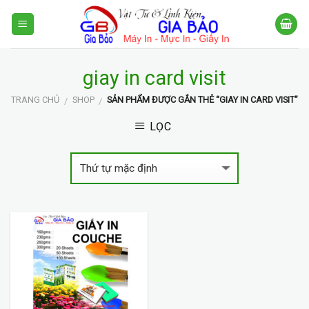
Skip
to
content
giay in card visit
TRANG CHỦ
SHOP
SẢN PHẨM ĐƯỢC GẮN THẺ “GIAY IN CARD VISIT”
/
/
LỌC