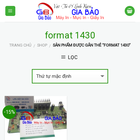
Skip
to
content
format 1430
TRANG CHỦ
SHOP
SẢN PHẨM ĐƯỢC GẮN THẺ “FORMAT 1430”
/
/
LỌC
-15%