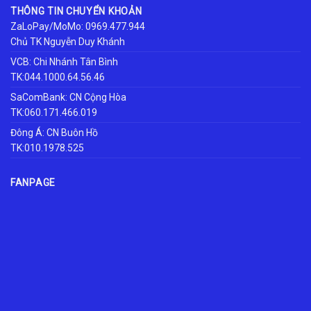
THÔNG TIN CHUYỂN KHOẢN
ZaLoPay/MoMo: 0969.477.944
Chủ TK Nguyễn Duy Khánh
VCB: Chi Nhánh Tân Bình
TK:044.1000.64.56.46
SaComBank: CN Cộng Hòa
TK:060.171.466.019
Đông Á: CN Buôn Hồ
TK:010.1978.525
FANPAGE