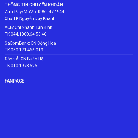
THÔNG TIN CHUYỂN KHOẢN
ZaLoPay/MoMo: 0969.477.944
Chủ TK Nguyễn Duy Khánh
VCB: Chi Nhánh Tân Bình
TK:044.1000.64.56.46
SaComBank: CN Cộng Hòa
TK:060.171.466.019
Đông Á: CN Buôn Hồ
TK:010.1978.525
FANPAGE