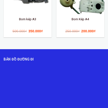
Bom kép A3
Bom Kép A4
500.000
₫
350.000
₫
250.000
₫
200.000
₫
BẢN ĐỒ ĐƯỜNG ĐI