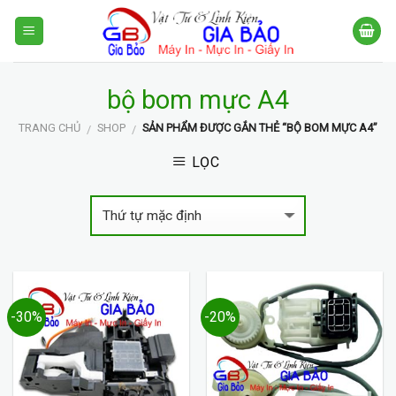
Skip
to
content
bộ bom mực A4
TRANG CHỦ
SHOP
SẢN PHẨM ĐƯỢC GẮN THẺ “BỘ BOM MỰC A4”
/
/
LỌC
-30%
-20%