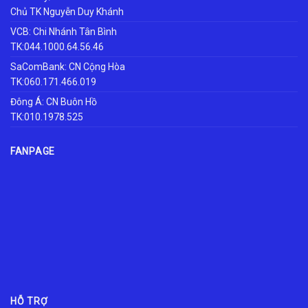
Chủ TK Nguyễn Duy Khánh
VCB: Chi Nhánh Tân Bình
TK:044.1000.64.56.46
SaComBank: CN Cộng Hòa
TK:060.171.466.019
Đông Á: CN Buôn Hồ
TK:010.1978.525
FANPAGE
HỖ TRỢ