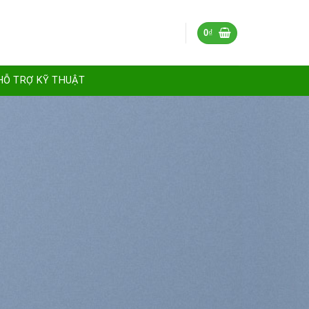
0
₫
HỖ TRỢ KỸ THUẬT