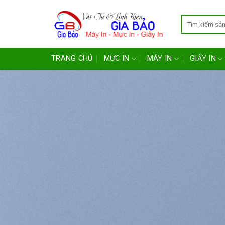
Skip
to
content
TRANG CHỦ
MỰC IN
MÁY IN
GIẤY IN