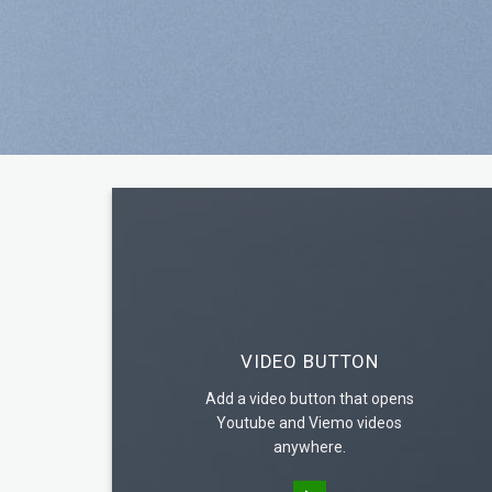
VIDEO BUTTON
Add a video button that opens
Youtube and Viemo videos
anywhere.