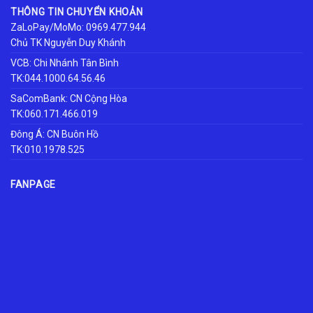
THÔNG TIN CHUYỂN KHOẢN
ZaLoPay/MoMo: 0969.477.944
Chủ TK Nguyễn Duy Khánh
VCB: Chi Nhánh Tân Bình
TK:044.1000.64.56.46
SaComBank: CN Cộng Hòa
TK:060.171.466.019
Đông Á: CN Buôn Hồ
TK:010.1978.525
FANPAGE